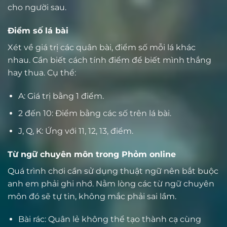
cho người sau.
Điểm số lá bài
Xét về giá trị các quân bài, điểm số mỗi lá khác
nhau. Cần biết cách tính điểm để biết mình thắng
hay thua. Cụ thể:
A: Giá trị bằng 1 điểm.
2 đến 10: Điểm bằng các số trên lá bài.
J, Q, K: Ứng với 11, 12, 13, điểm.
Từ ngữ chuyên môn trong Phỏm online
Quá trình chơi cần sử dụng thuật ngữ nên bắt buộc
anh em phải ghi nhớ. Nằm lòng các từ ngữ chuyên
môn đó sẽ tự tin, không mắc phải sai lầm.
Bài rác: Quân lẻ không thể tạo thành cạ cùng