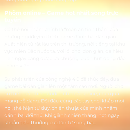
Phỏm online – Game hot nhất sòng trực
tuyến
Có thể nói Phỏm chính là “món ăn tinh thần” của
những người yêu thích game đánh bài dân gian.
Xuất hiện từ rất lâu trên thị trường, nổi tiếng tại khu
vực miền Bắc nước ta. Với lối chơi đơn giản, dễ hiểu
nên ngày càng được ưa chuộng, cuốn hút đông đảo
thành viên.
Sự phát triển của công nghệ 4.0 đã thúc đẩy, đưa
game bài dân gian lên một tầm cao mới. Người chơi
có thể thực chiến dưới hình thức online, chơi qua
mạng dễ dàng. Đối đầu cùng các tay chơi khắp mọi
nơi, thể hiện tư duy, chiến thuật của mình nhằm
đánh bại đối thủ. Khi giành chiến thắng, hốt ngay
khoản tiền thưởng cực lớn từ sòng bạc.