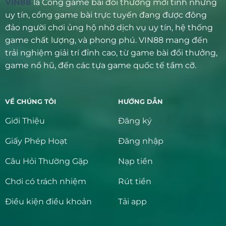
VIN88
là Cổng game bài đổi thưởng mới tinh nhưng
uy tín, cổng game bài trực tuyến đang được đông
đảo người chơi ủng hộ nhờ dịch vụ uy tín, hệ thống
game chất lượng, và phong phú. VIN88 mang đến
trải nghiệm giải trí đỉnh cao, từ game bài đổi thưởng,
game nổ hũ, đến các tựa game quốc tế tầm cỡ.
VỀ CHÚNG TÔI
HƯỚNG DẪN
Giới Thiệu
Đăng ký
Giấy Phép Hoạt
Đăng nhập
Câu Hỏi Thường Gặp
Nạp tiền
Chơi có trách nhiệm
Rút tiền
Điều kiện điều khoản
Tải app