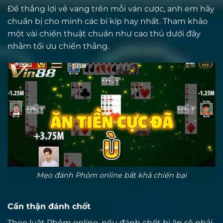
Để thắng lợi vẻ vang trên mỗi ván cược, anh em hãy
chuẩn bị cho mình các bí kíp hay nhất. Tham khảo
một vài chiến thuật chuẩn như cao thủ dưới đây
nhằm tối ưu chiến thắng.
Mẹo đánh Phỏm online bất khả chiến bại
Cẩn thận đánh chốt
Theo luật Phỏm online, nếu đánh chốt bị ăn sẽ phải