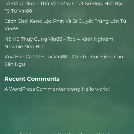
Lô Đề Online – Thử Vận May Chốt Số Đẹp, Hốt Bạc
Tỷ Từ Vin88
Cách Chơi Keno Lộc Phát Và Bí Quyết Trúng Lớn Từ
Vin88
Nổ Hũ Thuỷ Cung Vin88 – Top 4 Kinh Nghiệm
Newbie Nên Biết
Vua Bắn Cá 2025 Tại Vin88 – Chinh Phục Đỉnh Cao
Săn Ngư
Recent Comments
A WordPress Commenter
trong
Hello world!